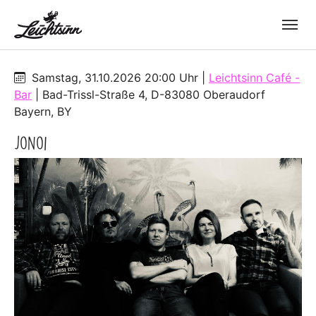
Skip to main navigation
Zum Hauptinhalt springen
Skip to page footer
Samstag, 31.10.2026 20:00 Uhr
|
Leichtsinn Café -
Bar
|
Bad-Trissl-Straße 4, D-83080 Oberaudorf
Bayern
,
BY
Jonoi