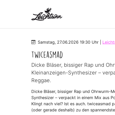
Skip to main navigation
Zum Hauptinhalt springen
Skip to page footer
Samstag, 27.06.2026 19:30 Uhr
|
Leicht
twiceasmad
Dicke Bläser, bissiger Rap und O
Kleinanzeigen-Synthesizer – verp
Reggae.
Dicke Bläser, bissiger Rap und Ohrwurm-Me
Synthesizer – verpackt in einem Mix aus P
Klingt nach viel? Ist es auch. twiceasmad
(oder gerade deshalb) zu den spannendst